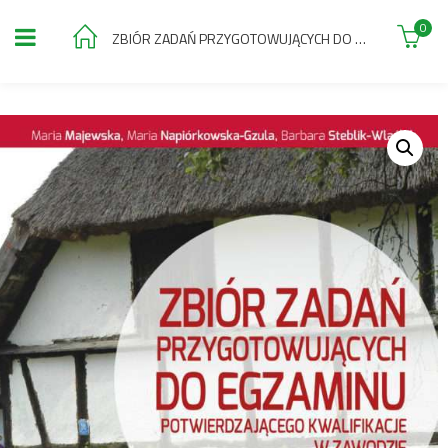
0
ZBIÓR ZADAŃ PRZYGOTOWUJĄCYCH DO EGZAMINU POTWIERDZAJĄCEGO KWALIFIKACJE W ZAWODZIE TECHNIK TURYSTYKI WIEJSKIEJ – KWALIFIKACJA T.8.