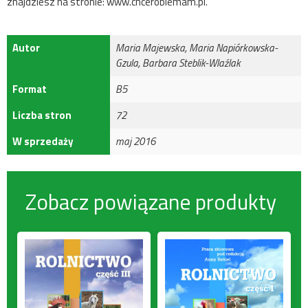
znajdziesz na stronie:
www.chcerobiemam.pl
.
Autor
Maria Majewska, Maria Napiórkowska-
Gzula, Barbara Steblik-Wlaźlak
Format
B5
Liczba stron
72
W sprzedaży
maj 2016
Zobacz powiązane produkty