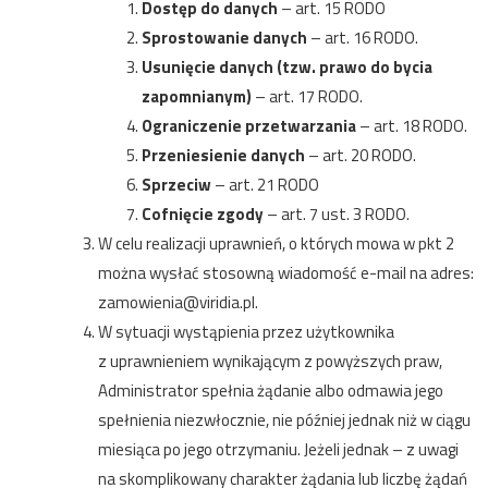
Dostęp do danych
– art. 15 RODO
Sprostowanie danych
– art. 16 RODO.
Usunięcie danych (tzw. prawo do bycia
zapomnianym)
– art. 17 RODO.
Ograniczenie przetwarzania
– art. 18 RODO.
Przeniesienie danych
– art. 20 RODO.
Sprzeciw
– art. 21 RODO
Cofnięcie zgody
– art. 7 ust. 3 RODO.
W celu realizacji uprawnień, o których mowa w pkt 2
można wysłać stosowną wiadomość e-mail na adres:
zamowienia@viridia.pl
.
W sytuacji wystąpienia przez użytkownika
z uprawnieniem wynikającym z powyższych praw,
Administrator spełnia żądanie albo odmawia jego
spełnienia niezwłocznie, nie później jednak niż w ciągu
miesiąca po jego otrzymaniu. Jeżeli jednak – z uwagi
na skomplikowany charakter żądania lub liczbę żądań