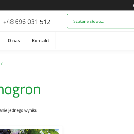
+48 696 031 512
i
O nas
Kontakt
n”
nogron
anie jednego wyniku