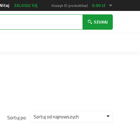
0.00
zł
Witaj
ZALOGUJ SIĘ
Koszyk (0 produktów)
SZUKAJ
Sortuj od najnowszych
Sortuj po: