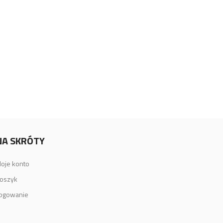
NA SKRÓTY
oje konto
0
oszyk
ogowanie