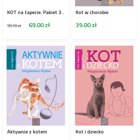
Kot w chorobie
KOT na tapecie. Pakiet 3 książek: Kot w chorobie/Aktywnie z kotem/Kot i dziecko
69.00
zł
39.00
zł
99.70
zł
Aktywnie z kotem
Kot i dziecko