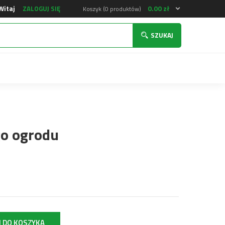
0.00
zł
Witaj
ZALOGUJ SIĘ
Koszyk (0 produktów)
SZUKAJ
go ogrodu
J DO KOSZYKA