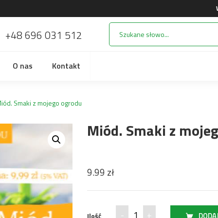
+48 696 031 512
i
O nas
Kontakt
iód. Smaki z mojego ogrodu
Miód. Smaki z moje
9.99
zł
DODA
Ilość