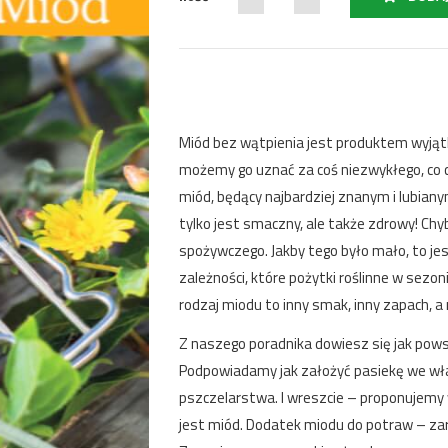
Miód bez wątpienia jest produktem wyjąt
możemy go uznać za coś niezwykłego, co 
miód, będący najbardziej znanym i lubiany
tylko jest smaczny, ale także zdrowy! Chy
spożywczego. Jakby tego było mało, to je
zależności, które pożytki roślinne w sez
rodzaj miodu to inny smak, inny zapach, a
Z naszego poradnika dowiesz się jak powsta
Podpowiadamy jak założyć pasiekę we wła
pszczelarstwa. I wreszcie – proponujemy
jest miód. Dodatek miodu do potraw – zaró