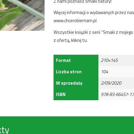
Z nami poznasz smaki natury!
Więcej informacji o wydawanych przez nas
www.chcerobiemam.pl
Wszystkie książki z serii “Smaki z mojeg
z ofertą,
kliknij tu
.
Format
210×145
Liczba stron
104
W sprzedaży
2/09/2020
ISBN
978-83-66457-17
kty