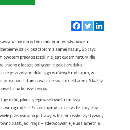
kowym. I nie ma w tym żadnej przesady, bowiem
czerpiemy dzięki pszczołom z samej natury. Bo czyż
m owocem pracy pszczół, nie jest cudem natury. Nie
ba trudno o lepsze połączenie zalet produktu
szcze pszczoły produkują go w różnych rodzajach, w
onie wiosenno-letnim zwabią je swoim nektarem. A każdy
 nawet inna konsystencja.
je miód, jakie są jego właściwości i rodzaje.
snym ogrodzie. Prezentujemy krótki rys historyczny
 wiele przepisów na potrawy, w których wykorzystywany
wno ciast, jak i mięs – zdecydowanie je uszlachetnia.